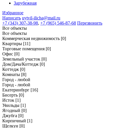
Зарубежная
Избранное
Написать
uytvil-ilicha@mail.ru
+7 (343) 307-38-98
,
+7 (965) 546-87-68
Перезвонить
Все объекты
Все объекты
Коммерческая недвижимость
[0]
Квартиры
[11]
Торговые помещения
[0]
Офис
[0]
Земельный участок
[0]
Дом/Дача/Коттедж
[0]
Коттедж
[0]
Комнаты
[8]
Город - любой
Город - любой
Екатеринбург
[16]
Бисерть
[0]
Исток
[1]
Увильды
[1]
Ягодный
[0]
Джубга
[0]
Кирпичный
[1]
Щелкун
[0]