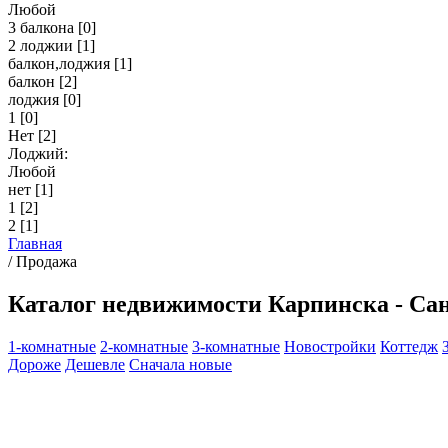
Любой
3 балкона
[0]
2 лоджии
[1]
балкон,лоджия
[1]
балкон
[2]
лоджия
[0]
1
[0]
Нет
[2]
Лоджий:
Любой
нет
[1]
1
[2]
2
[1]
Главная
/
Продажа
Каталог недвижимости Карпинска - Са
1-комнатные
2-комнатные
3-комнатные
Новостройки
Коттедж
Дороже
Дешевле
Сначала новые