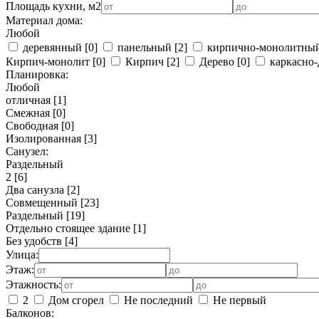
Площадь кухни, м2
Материал дома:
Любой
деревянный
[0]
панельный
[2]
кирпично-монолитны
Кирпич-монолит
[0]
Кирпич
[2]
Дерево
[0]
каркасно-
Планировка:
Любой
отличная
[1]
Смежная
[0]
Свободная
[0]
Изолированная
[3]
Санузел:
Раздельный
2
[6]
Два санузла
[2]
Совмещенный
[23]
Раздельный
[19]
Отдельно стоящее здание
[1]
Без удобств
[4]
Улица:
Этаж:
Этажность:
2
Дом сгорел
Не последний
Не первый
Балконов: