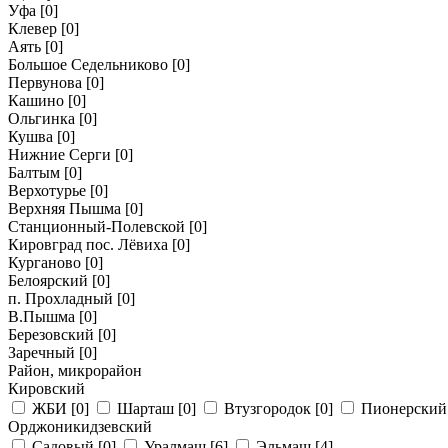
Уфа
[0]
Клевер
[0]
Аять
[0]
Большое Седельниково
[0]
Первунова
[0]
Кашино
[0]
Ольгинка
[0]
Кушва
[0]
Нижние Серги
[0]
Балтым
[0]
Верхотурье
[0]
Верхняя Пышма
[0]
Станционный-Полевской
[0]
Кировград пос. Лёвиха
[0]
Курганово
[0]
Белоярский
[0]
п. Прохладный
[0]
В.Пышма
[0]
Березовский
[0]
Заречный
[0]
Район, микрорайон
Кировский
ЖБИ
[0]
Шарташ
[0]
Втузгородок
[0]
Пионерски
Орджоникидзевский
Садовый
[0]
Уралмаш
[6]
Эльмаш
[4]