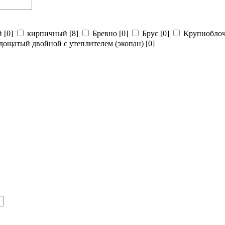
й
[0]
кирпичный
[8]
Бревно
[0]
Брус
[0]
Крупнобло
дощатый двойной с утеплителем (экопан)
[0]