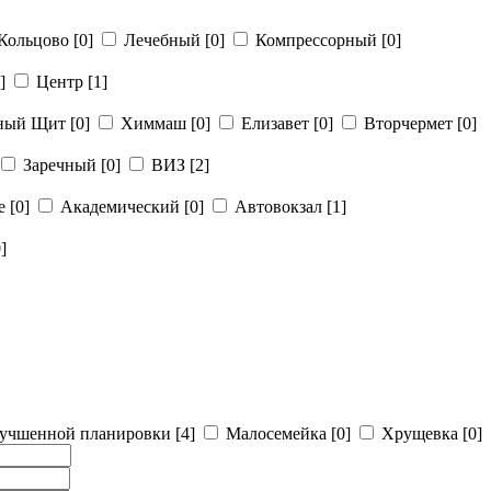
Кольцово
[0]
Лечебный
[0]
Компрессорный
[0]
]
Центр
[1]
рный Щит
[0]
Химмаш
[0]
Елизавет
[0]
Вторчермет
[0]
Заречный
[0]
ВИЗ
[2]
ье
[0]
Академический
[0]
Автовокзал
[1]
]
учшенной планировки
[4]
Малосемейка
[0]
Хрущевка
[0]