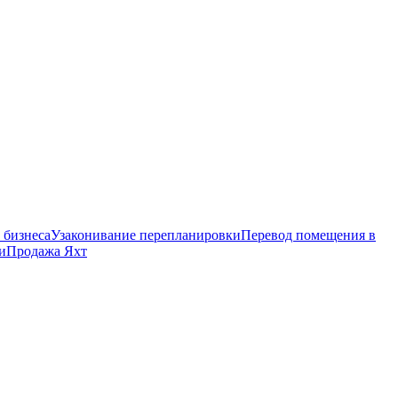
 бизнеса
Узаконивание перепланировки
Перевод помещения в
и
Продажа Яхт