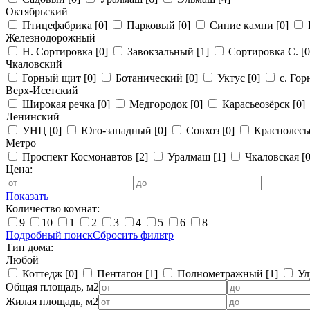
Октябрьский
Птицефабрика
[0]
Парковый
[0]
Синие камни
[0]
Железнодорожный
Н. Сортировка
[0]
Завокзальный
[1]
Сортировка С.
[0
Чкаловский
Горный щит
[0]
Ботанический
[0]
Уктус
[0]
с. Го
Верх-Исетский
Широкая речка
[0]
Медгородок
[0]
Карасьеозёрск
[0]
Ленинский
УНЦ
[0]
Юго-западный
[0]
Совхоз
[0]
Краснолес
Метро
Проспект Космонавтов
[2]
Уралмаш
[1]
Чкаловская
[0
Цена:
Показать
Количество комнат:
9
10
1
2
3
4
5
6
8
Подробный поиск
Сбросить фильтр
Тип дома:
Любой
Коттедж
[0]
Пентагон
[1]
Полнометражный
[1]
Ул
Общая площадь, м2
Жилая площадь, м2