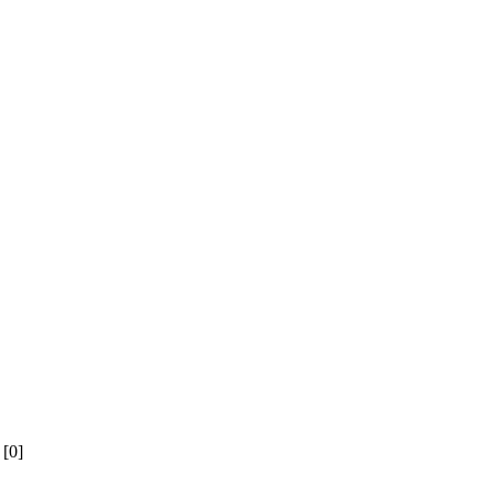
й
[0]