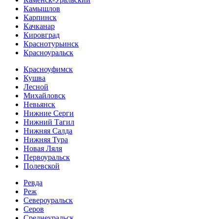
Камышлов
Карпинск
Качканар
Кировград
Краснотурьинск
Красноуральск
Красноуфимск
Кушва
Лесной
Михайловск
Невьянск
Нижние Серги
Нижний Тагил
Нижняя Салда
Нижняя Тура
Новая Ляля
Первоуральск
Полевской
Ревда
Реж
Североуральск
Серов
Среднеуральск