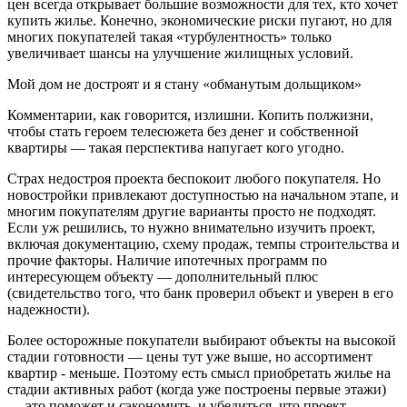
цен всегда открывает большие возможности для тех, кто хочет
купить жилье. Конечно, экономические риски пугают, но для
многих покупателей такая «турбулентность» только
увеличивает шансы на улучшение жилищных условий.
Мой дом не достроят и я стану «обманутым дольщиком»
Комментарии, как говорится, излишни. Копить полжизни,
чтобы стать героем телесюжета без денег и собственной
квартиры — такая перспектива напугает кого угодно.
Страх недостроя проекта беспокоит любого покупателя. Но
новостройки привлекают доступностью на начальном этапе, и
многим покупателям другие варианты просто не подходят.
Если уж решились, то нужно внимательно изучить проект,
включая документацию, схему продаж, темпы строительства и
прочие факторы. Наличие ипотечных программ по
интересующем объекту — дополнительный плюс
(свидетельство того, что банк проверил объект и уверен в его
надежности).
Более осторожные покупатели выбирают объекты на высокой
стадии готовности — цены тут уже выше, но ассортимент
квартир - меньше. Поэтому есть смысл приобретать жилье на
стадии активных работ (когда уже построены первые этажи)
— это поможет и сэкономить, и убедиться, что проект