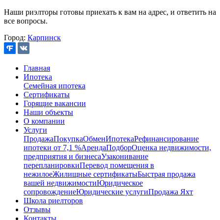
Наши риэлторы готовы приехать к вам на адрес, и ответить на
все вопросы.
Город:
Карпинск
Главная
Ипотека
Семейная ипотека
Сертификаты
Горящие вакансии
Наши объекты
О компании
Услуги
Продажа
Покупка
Обмен
Ипотека
Рефинансирование
ипотеки от 7,1 %
Аренда
Подбор
Оценка недвижимости,
предприятия и бизнеса
Узаконивание
перепланировки
Перевод помещения в
нежилое
Жилищные сертификаты
Быстрая продажа
вашей недвижимости
Юридическое
сопровождение
Юридические услуги
Продажа Яхт
Школа риелторов
Отзывы
Контакты