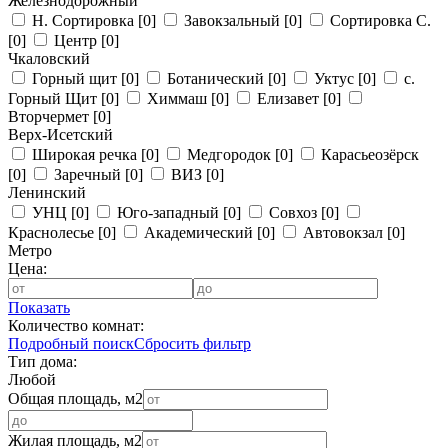
Железнодорожный
Н. Сортировка
[0]
Завокзальный
[0]
Сортировка С.
[0]
Центр
[0]
Чкаловский
Горный щит
[0]
Ботанический
[0]
Уктус
[0]
с.
Горный Щит
[0]
Химмаш
[0]
Елизавет
[0]
Вторчермет
[0]
Верх-Исетский
Широкая речка
[0]
Медгородок
[0]
Карасьеозёрск
[0]
Заречный
[0]
ВИЗ
[0]
Ленинский
УНЦ
[0]
Юго-западный
[0]
Совхоз
[0]
Краснолесье
[0]
Академический
[0]
Автовокзал
[0]
Метро
Цена:
Показать
Количество комнат:
Подробный поиск
Сбросить фильтр
Тип дома:
Любой
Общая площадь, м2
Жилая площадь, м2