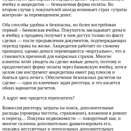
ячейку и аккредитив — безналичная форма оплаты. Во
втором случае у покупателей иногда возникает страх «утраты
контроля» за перемещением денег.
Оба способы удобны и безопасны, но более востребован
первый – банковская ячейка. Покупатель закладывает деньги
в ячейку, а продавец получает к ним доступ только по факту
сделки — после предъявления документов, подтверждающих
переход права на жилье. Аккредитив работает по схожему
принципу, однако деньги перемещаются «виртуально», что и
становится причиной для напрасных страхов. Многие
клиенты хотят увидеть на сделке живые деньги, поэтому и
предпочитают форму оплаты через банковскую ячейку, хотя в
целом сам инструмент аккредитива имеет ряд плюсов и
бояться здесь нечего. Обеспечение безопасных расчетов на
сделке — одна из ключевых задач риелтора, и это касается
обоих вариантов расчетов.
А вдруг мне придется переплатить?
Комиссия риелтору, затраты на поиск, дополнительные
расходы (проверка чистоты, страхование), вложения в ремонт
и переезд… Покупка недвижимости — поворотный шаг, и
многие склонны дополнительно драматизировать его,
опасаясь несусветных и непосильных дополнительных