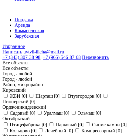
Продажа
Аренда
Коммерческая
Зарубежная
Избранное
Написать
uytvil-ilicha@mail.ru
+7 (343) 307-38-98
,
+7 (965) 546-87-68
Перезвонить
Все объекты
Все объекты
Город - любой
Город - любой
Район, микрорайон
Кировский
ЖБИ
[0]
Шарташ
[0]
Втузгородок
[0]
Пионерский
[0]
Орджоникидзевский
Садовый
[0]
Уралмаш
[0]
Эльмаш
[0]
Октябрьский
Птицефабрика
[0]
Парковый
[0]
Синие камни
[0]
Кольцово
[0]
Лечебный
[0]
Компрессорный
[0]