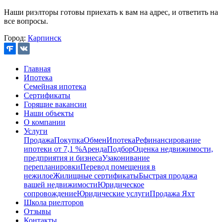
Наши риэлторы готовы приехать к вам на адрес, и ответить на
все вопросы.
Город:
Карпинск
Главная
Ипотека
Семейная ипотека
Сертификаты
Горящие вакансии
Наши объекты
О компании
Услуги
Продажа
Покупка
Обмен
Ипотека
Рефинансирование
ипотеки от 7,1 %
Аренда
Подбор
Оценка недвижимости,
предприятия и бизнеса
Узаконивание
перепланировки
Перевод помещения в
нежилое
Жилищные сертификаты
Быстрая продажа
вашей недвижимости
Юридическое
сопровождение
Юридические услуги
Продажа Яхт
Школа риелторов
Отзывы
Контакты