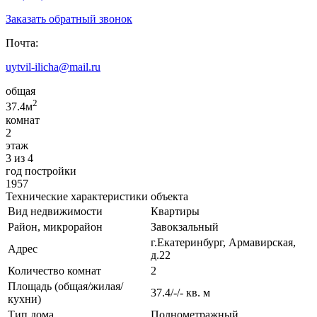
Заказать обратный звонок
Почта:
uytvil-ilicha@mail.ru
общая
2
37.4м
комнат
2
этаж
3 из 4
год постройки
1957
Технические характеристики объекта
Вид недвижимости
Квартиры
Район, микрорайон
Завокзальный
г.Екатеринбург, Армавирская,
Адрес
д.22
Количество комнат
2
Площадь (общая/жилая/
37.4/-/- кв. м
кухни)
Тип дома
Полнометражный