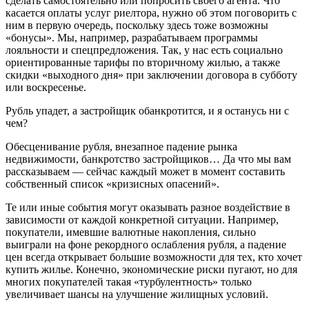
сделать самостоятельно или попросить своего агента. Что
касается оплаты услуг риелтора, нужно об этом поговорить с
ним в первую очередь, поскольку здесь тоже возможны
«бонусы». Мы, например, разрабатываем программы
лояльности и спецпредложения. Так, у нас есть социально
ориентированные тарифы по вторичному жилью, а также
скидки «выходного дня» при заключении договора в субботу
или воскресенье.
Рубль упадет, а застройщик обанкротится, и я останусь ни с
чем?
Обесценивание рубля, внезапное падение рынка
недвижимости, банкротство застройщиков… Да что мы вам
рассказываем — сейчас каждый может в момент составить
собственный список «кризисных опасений».
Те или иные события могут оказывать разное воздействие в
зависимости от каждой конкретной ситуации. Например,
покупатели, имевшие валютные накопления, сильно
выиграли на фоне рекордного ослабления рубля, а падение
цен всегда открывает большие возможности для тех, кто хочет
купить жилье. Конечно, экономические риски пугают, но для
многих покупателей такая «турбулентность» только
увеличивает шансы на улучшение жилищных условий.