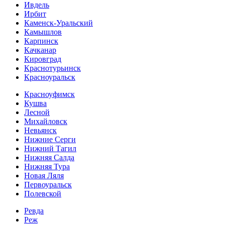
Ивдель
Ирбит
Каменск-Уральский
Камышлов
Карпинск
Качканар
Кировград
Краснотурьинск
Красноуральск
Красноуфимск
Кушва
Лесной
Михайловск
Невьянск
Нижние Серги
Нижний Тагил
Нижняя Салда
Нижняя Тура
Новая Ляля
Первоуральск
Полевской
Ревда
Реж