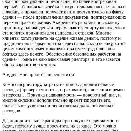
Оба способы удобны и безопасны, но более востребован
первый – банковская ячейка. Покупатель закладывает деньги
в ячейку, а продавец получает к ним доступ только по факту
сделки — после предъявления документов, подтверждающих
переход права на жилье. Аккредитив работает по схожему
принципу, однако деньги перемещаются «виртуально», что и
становится причиной для напрасных страхов. Многие
клиенты хотят увидеть на сделке живые деньги, поэтому и
предпочитают форму оплаты через банковскую ячейку, хотя в
целом сам инструмент аккредитива имеет ряд плюсов и
бояться здесь нечего. Обеспечение безопасных расчетов на
сделке — одна из ключевых задач риелтора, и это касается
обоих вариантов расчетов.
А вдруг мне придется переплатить?
Комиссия риелтору, затраты на поиск, дополнительные
расходы (проверка чистоты, страхование), вложения в ремонт
и переезд… Покупка недвижимости — поворотный шаг, и
многие склонны дополнительно драматизировать его,
опасаясь несусветных и непосильных дополнительных
расходов.
Да, дополнительные расходы при покупке недвижимости
будут, поэтому лучше просчитать их заранее. Это можно