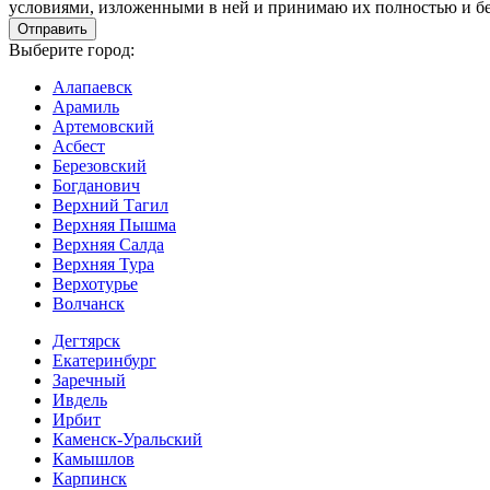
условиями, изложенными в ней и принимаю их полностью и бе
Выберите город:
Алапаевск
Арамиль
Артемовский
Асбест
Березовский
Богданович
Верхний Тагил
Верхняя Пышма
Верхняя Салда
Верхняя Тура
Верхотурье
Волчанск
Дегтярск
Екатеринбург
Заречный
Ивдель
Ирбит
Каменск-Уральский
Камышлов
Карпинск