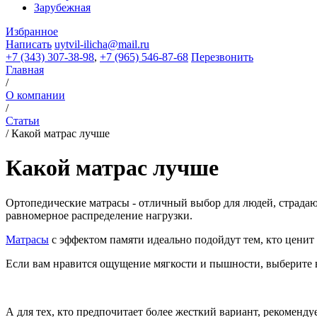
Зарубежная
Избранное
Написать
uytvil-ilicha@mail.ru
+7 (343) 307-38-98
,
+7 (965) 546-87-68
Перезвонить
Главная
/
О компании
/
Статьи
/
Какой матрас лучше
Какой матрас лучше
Ортопедические матрасы - отличный выбор для людей, страда
равномерное распределение нагрузки.
Матрасы
с эффектом памяти идеально подойдут тем, кто ценит
Если вам нравится ощущение мягкости и пышности, выберите в
А для тех, кто предпочитает более жесткий вариант, рекоме