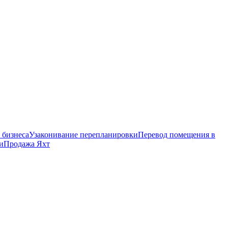
 бизнеса
Узаконивание перепланировки
Перевод помещения в
и
Продажа Яхт