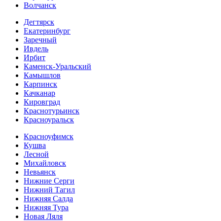
Волчанск
Дегтярск
Екатеринбург
Заречный
Ивдель
Ирбит
Каменск-Уральский
Камышлов
Карпинск
Качканар
Кировград
Краснотурьинск
Красноуральск
Красноуфимск
Кушва
Лесной
Михайловск
Невьянск
Нижние Серги
Нижний Тагил
Нижняя Салда
Нижняя Тура
Новая Ляля