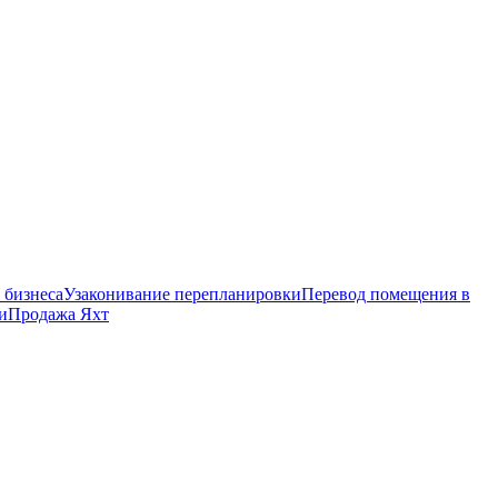
 бизнеса
Узаконивание перепланировки
Перевод помещения в
и
Продажа Яхт